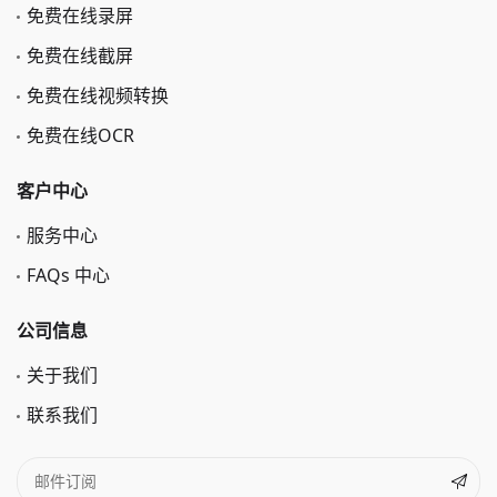
免费在线录屏
免费在线截屏
免费在线视频转换
免费在线OCR
客户中心
服务中心
FAQs 中心
公司信息
关于我们
联系我们