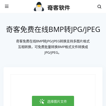
奇客免费在线BMP转JPG/JPEG
奇客免费在线BMP转JPG/JPEG转换支持多图片格式
互相转换，可免费批量转换BMP格式文件转换成
JPG/JPEG。
选择图片文件