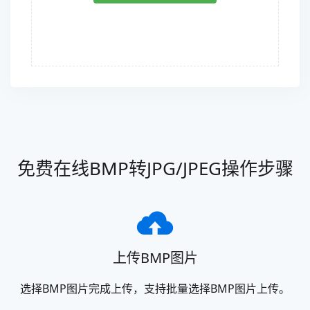
免费在线BMP转JPG/JPEG操作步骤
上传BMP图片
选择BMP图片完成上传，支持批量选择BMP图片上传。