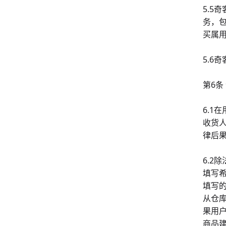
5.
务，
买属
5.6
第6条
6.
收货
律后
6.
填写
填写
从仓
果用
商品