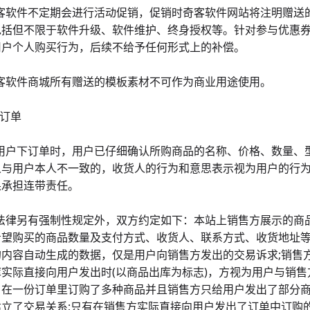
5奇客软件不定期会进行活动促销，促销时奇客软件网站将注明赠
包括但不限于软件升级、软件维护、终身授权等。针对参与优惠券
用户个人购买行为，后续不给予任何形式上的补偿。
奇客软件商城所有赠送的模板素材不可作为商业用途使用。
 订单
1在用户下订单时，用户已仔细确认所购商品的名称、价格、数量
人与用户本人不一致的，收货人的行为和意思表示视为用户的行
果承担连带责任。
2除法律另有强制性规定外，双方约定如下：本站上销售方展示的
希望购买的商品数量及支付方式、收货人、联系方式、收货地址等
的内容自动生成的数据，仅是用户向销售方发出的交易诉求;销售
库实际直接向用户发出时(以商品出库为标志)，方视为用户与销售
户在一份订单里订购了多种商品并且销售方只给用户发出了部分
建立了交易关系;只有在销售方实际直接向用户发出了订单中订购