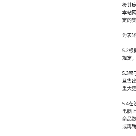
极其
本站
定的
为表述
5.
规定
5.3
旦售
重大
5.
电脑
商品
或再