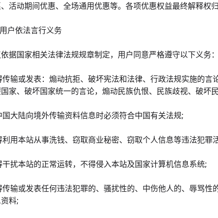
惠、活动期间优惠、全场通用优惠等。各项优惠权益最终解释权
 用户依法言行义务
议依据国家相关法律法规规章制定，用户同意严格遵守以下义务
)不得传输或发表：煽动抗拒、破坏宪法和法律、行政法规实施的
裂国家、破坏国家统一的言论，煽动民族仇恨、民族歧视、破坏民
从中国大陆向境外传输资料信息时必须符合中国有关法规;
不得利用本站从事洗钱、窃取商业秘密、窃取个人信息等违法犯罪活
不得干扰本站的正常运转，不得侵入本站及国家计算机信息系统;
)不得传输或发表任何违法犯罪的、骚扰性的、中伤他人的、辱骂
资料;