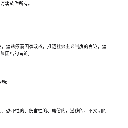
归奇客软件所有。
：
言论，煽动颠覆国家政权，推翻社会主义制度的言论，煽
族团结的言论;
动;
性的、恐吓性的、伤害性的、庸俗的，淫秽的、不文明的