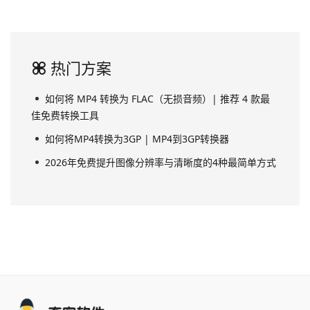
热门方案
如何将 MP4 转换为 FLAC（无损音频）| 推荐 4 款最
佳免费转换工具
如何将MP4转换为3GP | MP4到3GP转换器
2026年免费提升图像分辨率与清晰度的4种最简单方式