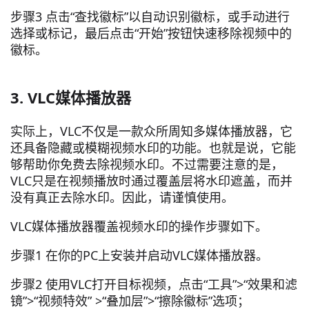
步骤3 点击“查找徽标”以自动识别徽标，或手动进行
选择或标记，最后点击“开始”按钮快速移除视频中的
徽标。
3. VLC媒体播放器
实际上，VLC不仅是一款众所周知多媒体播放器，它
还具备隐藏或模糊视频水印的功能。也就是说，它能
够帮助你免费去除视频水印。不过需要注意的是，
VLC只是在视频播放时通过覆盖层将水印遮盖，而并
没有真正去除水印。因此，请谨慎使用。
VLC媒体播放器覆盖视频水印的操作步骤如下。
步骤1 在你的PC上安装并启动VLC媒体播放器。
步骤2 使用VLC打开目标视频，点击“工具”>“效果和滤
镜”>“视频特效” >“叠加层”>“擦除徽标”选项；