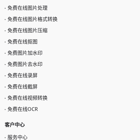
免费在线图片处理
免费在线图片格式转换
免费在线图片压缩
免费在线抠图
免费图片加水印
免费图片去水印
免费在线录屏
免费在线截屏
免费在线视频转换
免费在线OCR
客户中心
服务中心