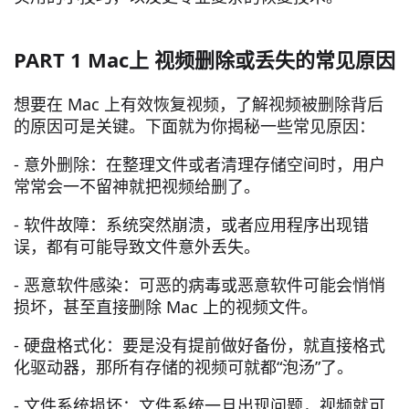
PART 1 Mac上 视频删除或丢失的常见原因
想要在 Mac 上有效恢复视频，了解视频被删除背后
的原因可是关键。下面就为你揭秘一些常见原因：
- 意外删除：在整理文件或者清理存储空间时，用户
常常会一不留神就把视频给删了。
- 软件故障：系统突然崩溃，或者应用程序出现错
误，都有可能导致文件意外丢失。
- 恶意软件感染：可恶的病毒或恶意软件可能会悄悄
损坏，甚至直接删除 Mac 上的视频文件。
- 硬盘格式化：要是没有提前做好备份，就直接格式
化驱动器，那所有存储的视频可就都“泡汤”了。
- 文件系统损坏：文件系统一旦出现问题，视频就可