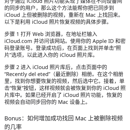
对于通过 iCloud 照片功能实现了媒体在不同设备间
的同步的用户，那么这个方法能帮你把已同步到
iCloud 上但被删除的视频，重新在 Mac 上找回来。
以下是利用 iCloud 照片恢复视频的具体步骤。
步骤 1 打开 Web 浏览器，在地址栏输入
iCloud.com 并访问该网站。使用你的 Apple ID 和密
码登录账号。登录成功后，在页面上找到并单击“照
片”选项，以此进入你的 iCloud 照片库。
步骤 2 进入 iCloud 照片库后，点击页面中的
“Recently del eted”（最近删除）相册。在这个相册
里，找到你想要恢复的视频，然后选中它。接着，单
击“恢复”按钮，这样视频就会被恢复到你的 iCloud 照
片库中。如果已经开启了 iCloud 照片功能，恢复的
视频会自动同步回你的 Mac 设备上。
Bonus：如何增加成功找回 Mac 上被删除视频
的几率