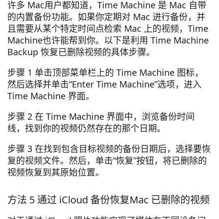
许多 Mac用户都知道，Time Machine 是 Mac 自带
的内置备份功能。如果你定期对 Mac 进行备份，并
且需要从某个特定时间点检索 Mac 上的视频，Time
Machine也许能帮到你。以下是利用 Time Machine
Backup 恢复已删除视频的具体步骤。
步骤 1 单击顶部菜单栏上的 Time Machine 图标，
然后选择并单击“Enter Time Machine”选项，进入
Time Machine 界面。
步骤 2 在 Time Machine 界面中，浏览备份时间
线，找到你的视频仍然存在的那个日期。
步骤 3 在找到包含目标视频的备份日期后，选择要恢
复的视频文件。然后，单击“恢复”按钮，将已删除的
视频恢复到其原始位置。
方法 5 通过 iCloud 备份恢复Mac 已删除的视频