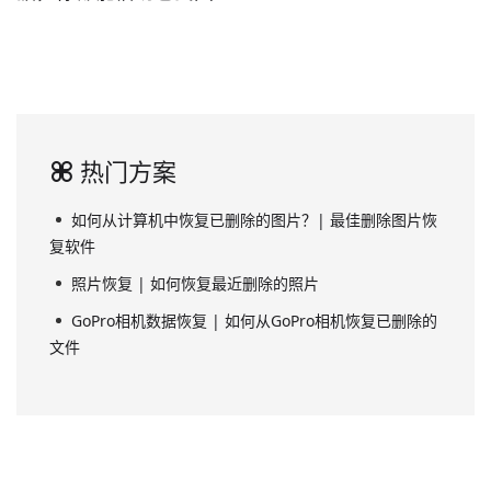
热门方案
如何从计算机中恢复已删除的图片？| 最佳删除图片恢
复软件
照片恢复 | 如何恢复最近删除的照片
GoPro相机数据恢复 | 如何从GoPro相机恢复已删除的
文件