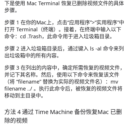
下是使用 Mac Terminal 恢复已删除视频文件的具体
步骤。
步骤 1 在你的Mac上，点击“应用程序”>“实用程序”中
打开 Terminal（终端）。接着，在终端中输入以下
命令：cd .Trash，此命令用于进入垃圾箱目录。
步骤 2 进入垃圾箱目录后，通过键入 ls -al 命令来列
出垃圾箱中的所有内容。
步骤 3 在列出的内容中，确定所需恢复的视频文件，
并记下其名称。然后，使用以下命令来恢复该文件
（将 “filename” 替换为实际的视频文件名）：mv
filename ../ 。执行此命令后，被恢复的视频文件将
移动到主目录中。
方法 4 通过 Time Machine 备份恢复Mac 已删
除的视频